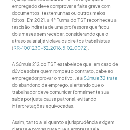
empregado deve comprovar a falta grave com
documentos, testemunhas ou outros meios
lícitos. Em 2021, a 4ª Turma do TST reconheceu a
rescisão indireta de uma professora que ficou
dois meses sem receber, considerando que o
atraso salarial já violava os direitos trabalhistas
(
RR-1001230-32.2018.5.02.0072
).
A Súmula 212 do TST estabelece que, em caso de
dúvida sobre quem rompeu o contrato, cabe ao
empregador provar o motivo. Já a
Súmula 32 trata
do abandono de emprego, alertando que o
trabalhador deve comunicar formalmente sua
saída por justa causa patronal, evitando
interpretações equivocadas.
Assim, tanto a lei quanto a jurisprudência exigem
clareza e provas para que a empresa seja