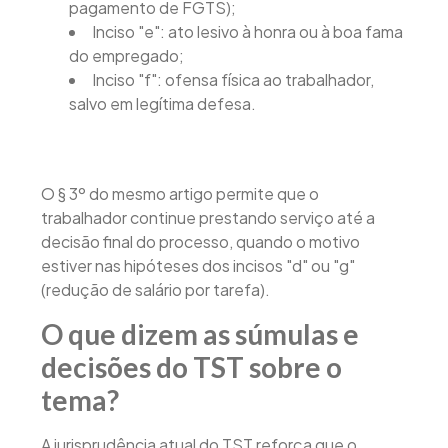
pagamento de FGTS);
Inciso "e": ato lesivo à honra ou à boa fama
do empregado;
Inciso "f": ofensa física ao trabalhador,
salvo em legítima defesa.
O § 3º do mesmo artigo permite que o
trabalhador continue prestando serviço até a
decisão final do processo, quando o motivo
estiver nas hipóteses dos incisos "d" ou "g"
(redução de salário por tarefa).
O que dizem as súmulas e
decisões do TST sobre o
tema?
A jurisprudência atual do TST reforça que o