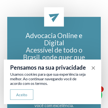
Advocacia Online e
Digital
Acessível de todo o
Brasil, onde quer que
você esteja.
Pensamos na sua privacidade
Usamos cookies para que sua experiência seja
melhor. Ao continuar navegando você de
Enviar consulta
acordo com os termos.
1
ATENDIMENTO VIA WHATSAPP
A qualquer hora, em qualquer lugar:
Aceito
Olá, qual seu problema jurídico?
nossa equipe está pronta para atender
você com excelência.